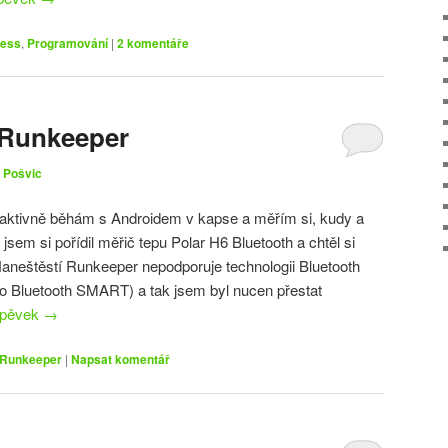
ness
,
Programování
|
2
komentáře
 Runkeeper
 Pošvic
 aktivně běhám s Androidem v kapse a měřím si, kudy a
jsem si pořídil měřič tepu Polar H6 Bluetooth a chtěl si
Naneštěstí Runkeeper nepodporuje technologii Bluetooth
 Bluetooth SMART) a tak jsem byl nucen přestat
spěvek
→
Runkeeper
|
Napsat komentář