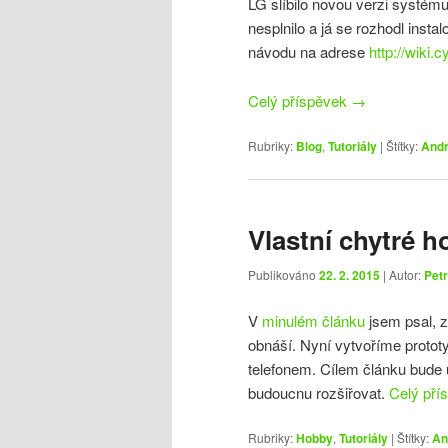
LG slíbilo novou verzi systému
nesplnilo a já se rozhodl ins
návodu na adrese
http://wiki
Celý příspěvek
→
Rubriky:
Blog
,
Tutoriály
|
Štítky:
Andr
Vlastní chytré ho
Publikováno
22. 2. 2015
| Autor:
Petr
V
minulém článku
jsem psal, z
obnáší. Nyní vytvoříme protot
telefonem. Cílem článku bude 
budoucnu rozšiřovat.
Celý pří
Rubriky:
Hobby
,
Tutoriály
|
Štítky:
An