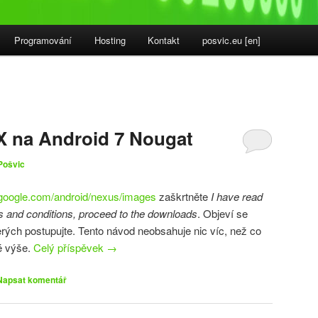
Programování
Hosting
Kontakt
posvic.eu [en]
X na Android 7 Nougat
Pošvic
.google.com/android/nexus/images
zaškrtněte
I have read
s and conditions, proceed to the downloads
. Objeví se
terých postupujte. Tento návod neobsahuje nic víc, než co
é výše.
Celý příspěvek
→
Napsat komentář