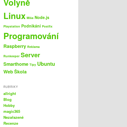
Volyně
Linux
Node.js
Míša
Podnikání
Playstation
Postfix
Programování
Raspberry
Reklama
Server
Runkeeper
Ubuntu
Smarthome
Tipy
Web
Škola
RUBRIKY
allright
Blog
Hobby
magic365
Nezařazené
Recenze