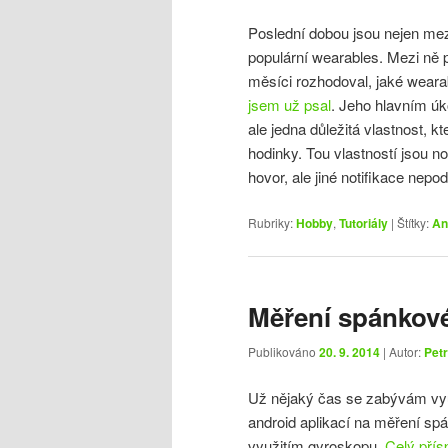
Poslední dobou jsou nejen mezi
populární wearables. Mezi ně p
měsíci rozhodoval, jaké wearab
jsem už psal
. Jeho hlavním úk
ale jedna důležitá vlastnost, k
hodinky. Tou vlastností jsou no
hovor, ale jiné notifikace nepo
Rubriky:
Hobby
,
Tutoriály
|
Štítky:
An
Měření spánkové
Publikováno
20. 9. 2014
| Autor:
Petr
Už nějaký čas se zabývám využi
android aplikací na měření spá
využitím gyroskopu.
Celý pří