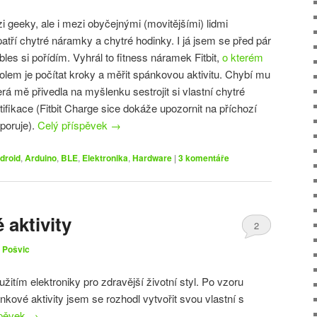
 geeky, ale i mezi obyčejnými (movitějšími) lidmi
atří chytré náramky a chytré hodinky. I já jsem se před pár
les si pořídím. Vyhrál to fitness náramek Fitbit,
o kterém
olem je počítat kroky a měřit spánkovou aktivitu. Chybí mu
terá mě přivedla na myšlenku sestrojit si vlastní chytré
tifikace (Fitbit Charge sice dokáže upozornit na příchozí
dporuje).
Celý příspěvek
→
droid
,
Arduino
,
BLE
,
Elektronika
,
Hardware
|
3
komentáře
 aktivity
2
 Pošvic
tím elektroniky pro zdravější životní styl. Po vzoru
nkové aktivity jsem se rozhodl vytvořit svou vlastní s
spěvek
→