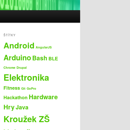
ŠTÍTKY
Android
AngularJS
Arduino
Bash
BLE
Chrome
Drupal
Elektronika
Fitness
Git
GoPro
Hardware
Hackathon
Hry
Java
Kroužek ZŠ