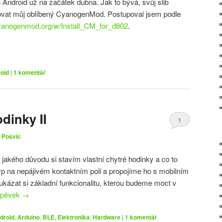
 Android už na začátek dubna. Jak to bývá, svůj slib
talovat můj oblíbený CyanogenMod. Postupoval jsem podle
.cyanogenmod.org/w/Install_CM_for_d802
.
oid
|
1
komentář
dinky II
1
 Pošvic
 jakého důvodu si stavím vlastní chytré hodinky a co to
yp na nepájivém kontaktním poli a propojíme ho s mobilním
ukázat si základní funkcionalitu, kterou budeme moct v
spěvek
→
droid
,
Arduino
,
BLE
,
Elektronika
,
Hardware
|
1
komentář