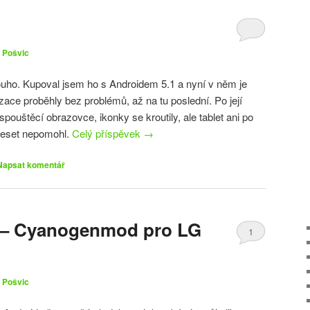
 Pošvic
ouho. Kupoval jsem ho s Androidem 5.1 a nyní v něm je
zace proběhly bez problémů, až na tu poslední. Po její
 spouštěcí obrazovce, ikonky se kroutily, ale tablet ani po
 reset nepomohl.
Celý příspěvek
→
Napsat komentář
t – Cyanogenmod pro LG
1
 Pošvic