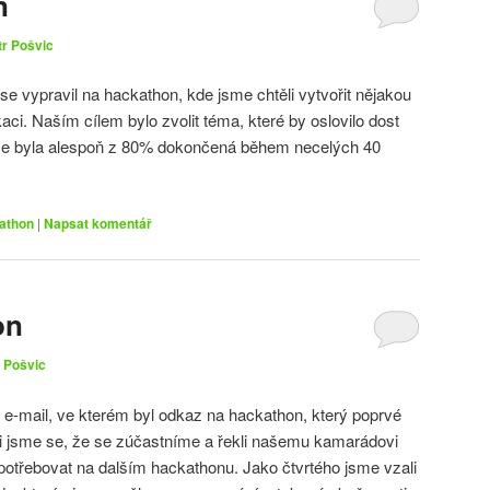
n
tr Pošvic
 se vypravil na hackathon, kde jsme chtěli vytvořit nějakou
aci. Naším cílem bylo zvolit téma, které by oslovilo dost
kace byla alespoň z 80% dokončená během necelých 40
athon
|
Napsat komentář
on
 Pošvic
l e-mail, ve kterém byl odkaz na hackathon, který poprvé
i jsme se, že se zúčastníme a řekli našemu kamarádovi
potřebovat na dalším hackathonu. Jako čtvrtého jsme vzali