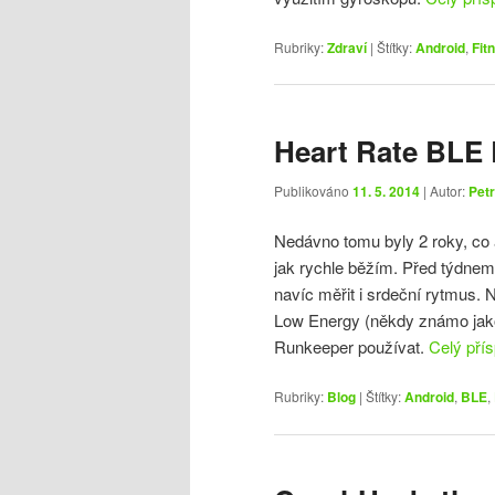
Rubriky:
Zdraví
|
Štítky:
Android
,
Fit
Heart Rate BLE
Publikováno
11. 5. 2014
| Autor:
Petr
Nedávno tomu byly 2 roky, co
jak rychle běžím. Před týdnem 
navíc měřit i srdeční rytmus. 
Low Energy (někdy známo jako
Runkeeper používat.
Celý pří
Rubriky:
Blog
|
Štítky:
Android
,
BLE
,