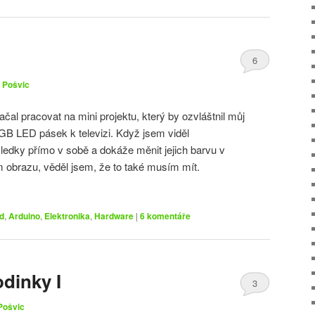
6
 Pošvic
al pracovat na mini projektu, který by ozvláštnil můj
GB LED pásek k televizi. Když jsem viděl
ledky přímo v sobě a dokáže měnit jejich barvu v
m obrazu, věděl jsem, že to také musím mít.
d
,
Arduino
,
Elektronika
,
Hardware
|
6
komentáře
odinky I
3
Pošvic