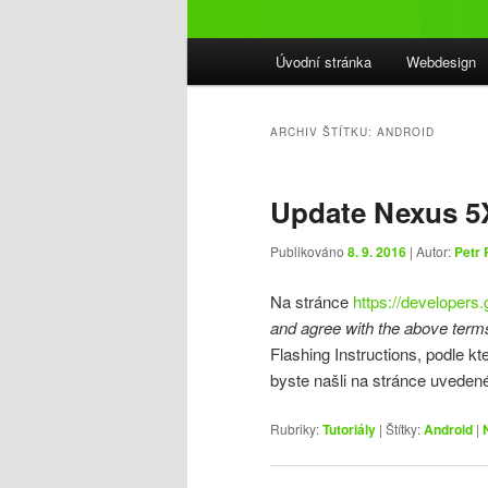
Hlavní
Úvodní stránka
Webdesign
navigační
menu
ARCHIV ŠTÍTKU:
ANDROID
Update Nexus 5
Publikováno
8. 9. 2016
| Autor:
Petr 
Na stránce
https://developers
and agree with the above term
Flashing Instructions, podle k
byste našli na stránce uveden
Rubriky:
Tutoriály
|
Štítky:
Android
|