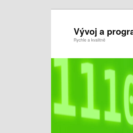
Přejít
Přejít
k
k
hlavnímu
obsahu
Vývoj a prog
obsahu
postranního
Rychle a kvalitně
webu
panelu