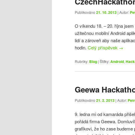
CzechHackatho
Publikováno
21. 10. 2013
| Autor:
Pe
O víkendu 18. – 20. října jsem
užitečnou mobilní Android aplik
lidí a zároveň aby naše apli
hodin.
Celý příspěvek
→
Rubriky:
Blog
|
Štítky:
Android
,
Hack
Geewa Hackath
Publikováno
21. 2. 2013
| Autor:
Petr
9. ledna mi od kamaráda přiše
pořádá firma Geewa. Domluvil
grafikovi, že ho zase budeme 