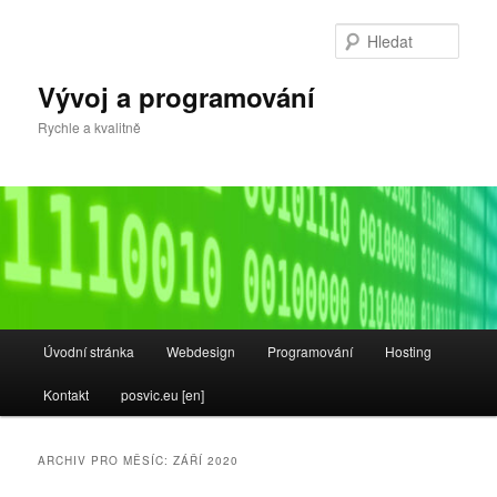
Přejít
Přejít
k
k
Hleda
hlavnímu
obsahu
obsahu
postranního
Vývoj a programování
webu
panelu
Rychle a kvalitně
Hlavní
Úvodní stránka
Webdesign
Programování
Hosting
navigační
menu
Kontakt
posvic.eu [en]
ARCHIV PRO MĚSÍC:
ZÁŘÍ 2020