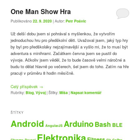
One Man Show Hra
Publikováno
22. 9. 2020
| Autor:
Petr Pošvic
Už delší dobu jsem si pohrával s myšlenkou, že vytvořím
jednoduchou hru pro předškolní děti. Uvažoval jsem, jaký typ hry
by byl pro předškoláky nejzajímavější a vyšlo mi, že to musí být
adventura s minihrami. Začátkem června jsem se pustil do
vývoje. Ačkoliv jsem věděl, že to bude časově velmi náročné a
budu to dělat hlavně po večerech, šel jsem do toho. Zatím na hře
pracuji v průměru 8 hodin měsíčně.
Celý příspěvek
→
Rubriky:
Blog
,
Vývoj
|
Štítky:
Míša
|
Napsat komentář
ŠTÍTKY
Android
Arduino
Bash
BLE
AngularJS
Elektronika
Fitness
Chrome
Drupal
Git
GoPro