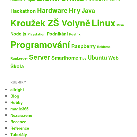
Hardware
Hry
Java
Hackathon
Kroužek ZŠ Volyně
Linux
Míša
Node.js
Podnikání
Playstation
Postfix
Programování
Raspberry
Reklama
Server
Ubuntu
Smarthome
Web
Runkeeper
Tipy
Škola
RUBRIKY
allright
Blog
Hobby
magic365
Nezařazené
Recenze
Reference
Tutoriály