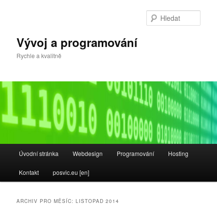
Přejít
Přejít
k
k
Hleda
hlavnímu
obsahu
obsahu
postranního
Vývoj a programování
webu
panelu
Rychle a kvalitně
Hlavní
Úvodní stránka
Webdesign
Programování
Hosting
navigační
menu
Kontakt
posvic.eu [en]
ARCHIV PRO MĚSÍC:
LISTOPAD 2014