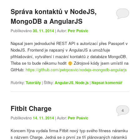
Správa kontaktů v NodeJS,
MongoDB a AngularJS
Publikováno
30. 11. 2014
| Autor:
Petr Pošvic
Napsal jsem jednoduché REST API s autorizací přes Passport v
NodeJS. Frontend je napsaný v AngularJS a umožňuje
přihlašování, vytváření i mazání kontaktů z databáze MongoDB.
Třeba se to bude někomu hodit
Zdrojové kódy jsem umístil na
GitHub:
https://github.com/petrposvic/nodejs-mongodb-angularjs
Rubriky:
Tutoriály
|
Štítky:
AngularJS
,
Node.js
|
Napsat komentář
Fitbit Charge
4
Publikováno
14. 11. 2014
| Autor:
Petr Pošvic
Koncem října vydala firma Fitbit nový typ svého fitness náramku
s názvem Charge. Jedná se o první ze tří plánovaných náramků