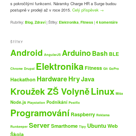
s pokročilými funkcemi. Náramky Charge HR a Surge budou
postupně v prodeji až v roce 2015.
Celý příspěvek
→
Rubriky:
Blog
,
Zdraví
|
Štítky:
Elektronika
,
Fitness
|
4
komentáře
ŠTÍTKY
Android
Arduino
Bash
BLE
AngularJS
Elektronika
Fitness
Chrome
Drupal
Git
GoPro
Hardware
Hry
Java
Hackathon
Kroužek ZŠ Volyně
Linux
Míša
Node.js
Podnikání
Playstation
Postfix
Programování
Raspberry
Reklama
Server
Ubuntu
Smarthome
Web
Runkeeper
Tipy
Škola