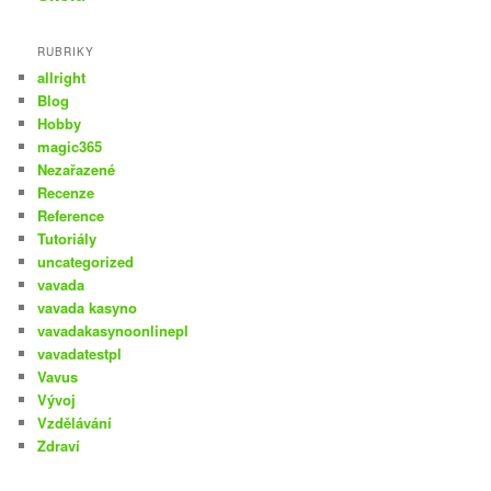
RUBRIKY
allright
Blog
Hobby
magic365
Nezařazené
Recenze
Reference
Tutoriály
uncategorized
vavada
vavada kasyno
vavadakasynoonlinepl
vavadatestpl
Vavus
Vývoj
Vzdělávání
Zdraví