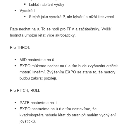
Lehké nabrání výšky
Vysoké I
Stejně jako vysoké P, ale kývání s nižší frekvencí
Rate nechat na 0. To se hodí pro FPV a začátečníky. Vyšší
hodnota umožní létat více akrobaticky.
Pro THROT:
MID nastavíme na 0
EXPO můžeme nechat na 0 a tím bude zvyšování otáček
motorů lineární. Zvýšením EXPO se stane to, že motory
budou zabírat později.
Pro PITCH, ROLL
RATE nastavíme na 1
EXPO nastavíme na 0.6 a tím nastavíme, že
kvadrokoptéra nebude létat do stran při malém vychýlení
joysticků.