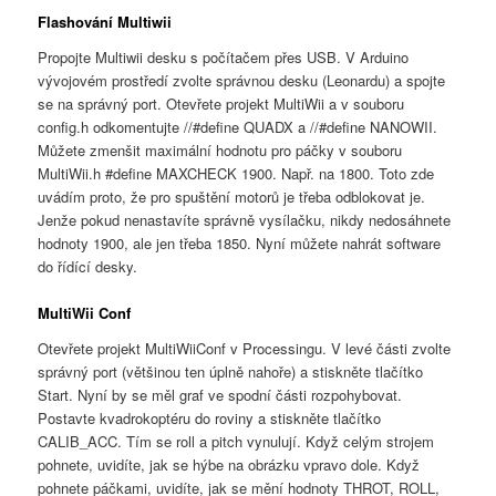
Flashování Multiwii
Propojte Multiwii desku s počítačem přes USB. V Arduino
vývojovém prostředí zvolte správnou desku (Leonardu) a spojte
se na správný port. Otevřete projekt MultiWii a v souboru
config.h odkomentujte //#define QUADX a //#define NANOWII.
Můžete zmenšit maximální hodnotu pro páčky v souboru
MultiWii.h #define MAXCHECK 1900. Např. na 1800. Toto zde
uvádím proto, že pro spuštění motorů je třeba odblokovat je.
Jenže pokud nenastavíte správně vysílačku, nikdy nedosáhnete
hodnoty 1900, ale jen třeba 1850. Nyní můžete nahrát software
do řídící desky.
MultiWii Conf
Otevřete projekt MultiWiiConf v Processingu. V levé části zvolte
správný port (většinou ten úplně nahoře) a stiskněte tlačítko
Start. Nyní by se měl graf ve spodní části rozpohybovat.
Postavte kvadrokoptéru do roviny a stiskněte tlačítko
CALIB_ACC. Tím se roll a pitch vynulují. Když celým strojem
pohnete, uvidíte, jak se hýbe na obrázku vpravo dole. Když
pohnete páčkami, uvidíte, jak se mění hodnoty THROT, ROLL,