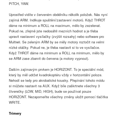
PITCH, YAW.
Uprostřed vidíte v červeném obdélníku několik položek. Nás nyní
zajímá ARM. Indikuje spuštění/zastavení motorů. Když THROT
dáme na minimum a ROLL na maximum, mělo by zezelenat.
Pokud ne, zřejmě jste nedosáhli mezních hodnot a je třeba
upravit nastavení vysílačky (zvýšit rozsahy) nebo software pro
Multiwii. Se zeleným ARM by se měly motory roztočit na velmi
nízké otáčky. Pokud ne, je třeba nastavit si to ve vysílačce.
Když THROT dáme na minimum a ROLL na minimum, mělo by
se ARM zase zbarvit do červena (a motory vypnout).
Dalším zajímavým prvkem je HORIZONT. To je speciální mód,
který by měl udržet kvadrokoptéru vždy v horizontální poloze.
Nehodí se tedy pro akrobatické kousky. Přepínání tohoto módu
si můžete nastavit na AUX. Když bíle zaškrtnete všechny 3
čtverečky (LOW, MID, HIGH), bude se používat pouze
HORIZONT. Nezapomeňte všechny změny uložit pomocí tlačítka
WRITE.
Trimery