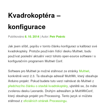
příspěvky
Kvadrokoptéra –
konfigurace
Publikováno
8. 10. 2014
| Autor:
Petr Pošvic
Jak jsem slíbil, popíšu v tomto článku konfiguraci a kalibraci své
kvadrokoptéry. Protože používám řídící desku Multiwii, budu
používat poslední aktuální verzi tohoto open-source software i s
konfiguračním programem Multiwii Conf.
Software pro Multiwii je možné stáhnout ze stránky
Multiwii
,
konkrétně verzi 2.3. Ta obsahuje adresář MultiWii, který obsahuje
Arduino projekt. Pokud budete tuto verzi nahrávat do Multiwii z
předchozího článku o stavbě kvadrokoptéry
, ujistětě se, že máte
zvolenou desku Leonardo. Druhým adresářem je MultiWiiConf,
který obsahuje projekt pro Processing. Tento jazyk si můžete
stáhnout z
oficiálních stránek Processingu
.