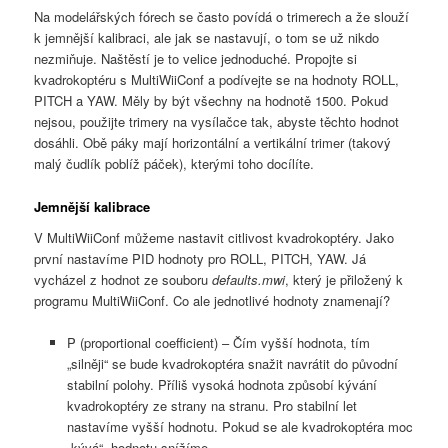
Na modelářských fórech se často povídá o trimerech a že slouží
k jemnější kalibraci, ale jak se nastavují, o tom se už nikdo
nezmiňuje. Naštěstí je to velice jednoduché. Propojte si
kvadrokoptéru s MultiWiiConf a podívejte se na hodnoty ROLL,
PITCH a YAW. Měly by být všechny na hodnotě 1500. Pokud
nejsou, použijte trimery na vysílačce tak, abyste těchto hodnot
dosáhli. Obě páky mají horizontální a vertikální trimer (takový
malý čudlík poblíž páček), kterými toho docílíte.
Jemnější kalibrace
V MultiWiiConf můžeme nastavit citlivost kvadrokoptéry. Jako
první nastavíme PID hodnoty pro ROLL, PITCH, YAW. Já
vycházel z hodnot ze souboru
defaults.mwi
, který je přiložený k
programu MultiWiiConf. Co ale jednotlivé hodnoty znamenají?
P (proportional coefficient) – Čím vyšší hodnota, tím
„silněji“ se bude kvadrokoptéra snažit navrátit do původní
stabilní polohy. Příliš vysoká hodnota způsobí kývání
kvadrokoptéry ze strany na stranu. Pro stabilní let
nastavíme vyšší hodnotu. Pokud se ale kvadrokoptéra moc
„kývá“, hodnotu snížíme.