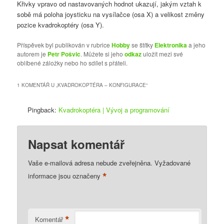
Křivky vpravo od nastavovaných hodnot ukazují, jakým vztah k
sobě má poloha joysticku na vysílačce (osa X) a velikost změny
pozice kvadrokoptéry (osa Y).
Příspěvek byl publikován v rubrice
Hobby
se štítky
Elektronika
a jeho
autorem je
Petr Pošvic
. Můžete si jeho
odkaz
uložit mezi své
oblíbené záložky nebo ho sdílet s přáteli.
1 KOMENTÁŘ U „
KVADROKOPTÉRA – KONFIGURACE
“
Pingback:
Kvadrokoptéra | Vývoj a programování
Napsat komentář
Vaše e-mailová adresa nebude zveřejněna.
Vyžadované
*
informace jsou označeny
*
Komentář