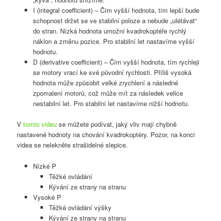
I (integral coefficient) – Čím vyšší hodnota, tím lepší bude
schopnost držet se ve stabilní poloze a nebude „ulétávat“
do stran. Nízká hodnota umožní kvadrokoptéře rychlý
náklon a změnu pozice. Pro stabilní let nastavíme vyšší
hodnotu.
D (derivative coefficient) – Čím vyšší hodnota, tím rychleji
se motory vrací ke své původní rychlosti. Příliš vysoká
hodnota může způsobit velké zrychlení a následné
zpomalení motorů, což může mít za následek velice
nestabilní let. Pro stabilní let nastavíme nižší hodnotu.
V
tomto videu
se můžete podívat, jaký vliv mají chybně
nastavené hodnoty na chování kvadrokoptéry. Pozor, na konci
videa se nelekněte strašidelné slepice.
Nízké P
Těžké ovládání
Kývání ze strany na stranu
Vysoké P
Těžké ovládání výšky
Kývání ze strany na stranu