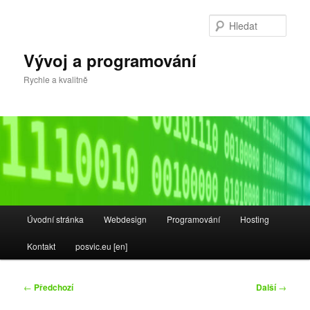
Přejít
k
Hleda
hlavnímu
obsahu
Vývoj a programování
webu
Rychle a kvalitně
Hlavní
Úvodní stránka
Webdesign
Programování
Hosting
navigační
menu
Kontakt
posvic.eu [en]
Navigace
←
Předchozí
Další
→
pro