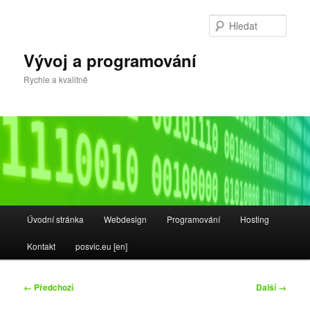
Přejít
k
Hleda
hlavnímu
obsahu
Vývoj a programování
webu
Rychle a kvalitně
Hlavní
Úvodní stránka
Webdesign
Programování
Hosting
navigační
menu
Kontakt
posvic.eu [en]
Navigace
← Předchozí
Další →
pro