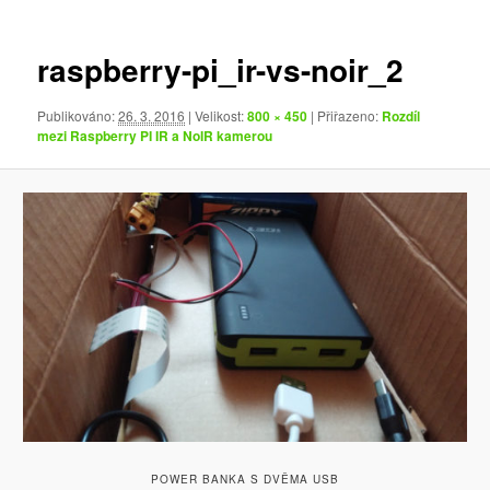
obrázky
raspberry-pi_ir-vs-noir_2
Publikováno:
26. 3. 2016
| Velikost:
800 × 450
| Přiřazeno:
Rozdíl
mezi Raspberry PI IR a NoIR kamerou
POWER BANKA S DVĚMA USB